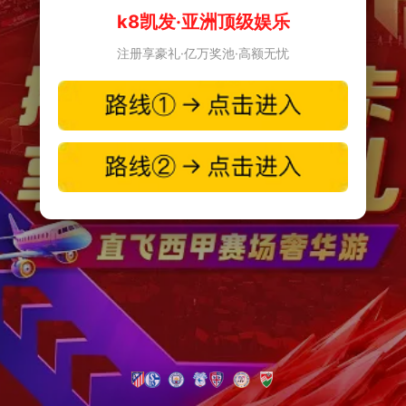
k8凯发·亚洲顶级娱乐
注册享豪礼·亿万奖池·高额无忧